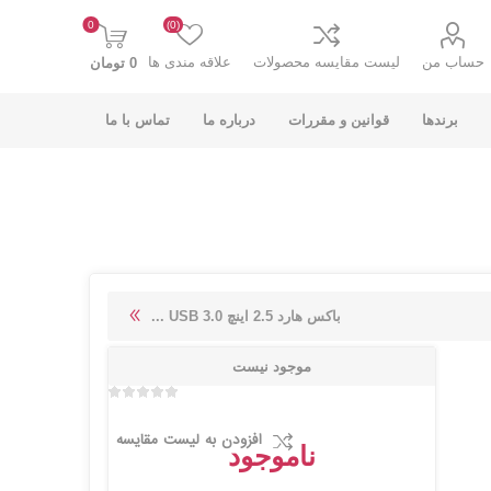
0
(0)
حساب من
لیست مقایسه محصولات
علاقه مندی ها
0 تومان
برندها
قوانین و مقررات
درباره ما
تماس با ما
K-NET PLUS کی
V-NET وی نت
باکس هارد 2.5 اینچ USB 3.0 ...
نت پلاس
موجود نیست
افزودن به لیست مقایسه
ناموجود
انت
COOLCOLD کول
TSCO تسکو