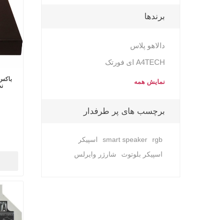
برندها
دالاهو پلاس
A4TECH ای فورتک
نمایش همه
نت 
برچسب های پر طرفدار
rgb
smart speaker
اسپیکر
اسپیکر بلوتوث
شارژر وایرلس