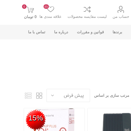
0
(0)
حساب من
لیست مقایسه محصولات
علاقه مندی ها
0 تومان
برندها
قوانین و مقررات
درباره ما
تماس با ما
K-NET PLUS کی
V-NET وی نت
نت پلاس
مرتب سازی بر اساس
15%
انت
COOLCOLD کول
TSCO تسکو