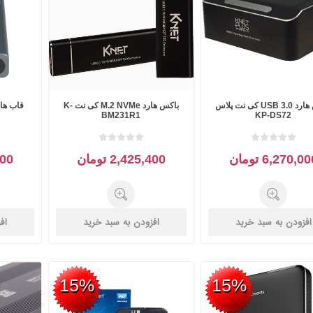
نگ
ریز
-
پد
یت
که
رابط
باکس هارد USB 3.0 کی نت پلاس
باکس هارد M.2 NVMe کی نت K-
RAZER ریزر
REDRAGON
Negin نگی
BM231R1
KP-DS72
رددراگون
ور
سوییچ،
ول
روتر
6,270,0 تومان
2,425,400 تومان
,700
و
اکسس
پوینت
افزودن به سبد خرید
افزودن به سبد خرید
اف
15%
15%