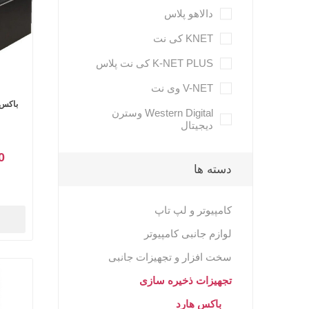
-
کاور
شبکه
میکروفون
ری
و پ
صدا و تصویر
دالاهو پلاس
لوازم
هدفون
لا
شب
جانبی
تجهیزات اداری
KNET کی نت
پچ
هاب
K-NET PLUS کی نت پلاس
پنل
هولدر
V-NET وی نت
Armo آرمو
ANKER انکر
PNY پی ان وای
Western Digital وسترن
میکروفون
دیجیتال
رک
پا
ماژ
00
دسته ها
کامپیوتر و لپ تاپ
لوازم جانبی کامپیوتر
سخت افزار و تجهیزات جانبی
تجهیزات ذخیره سازی
باکس هارد