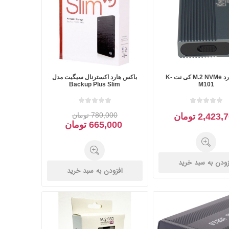
کولد
قاب هارد M.2 NVMe کی نت K-
باکس هارد اکسترنال سیگیت مدل
ن
Corsair کورسیر
DEEPCOOL دیپ
Backup Plus Slim
M101
کول
780,000 تومان
2,423 تومان
665,000 تومان
زودن به سبد خرید
افزودن به سبد خرید