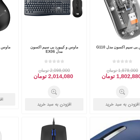
نگ
ریز
-
پد
یت
که
رابط
بی سیم اکسون مدل G110
ماوس و کیبورد بی سیم اکسون
RAZER ریزر
REDRAGON
Negin نگی
مدل EX06
رددراگون
ور
سوییچ،
ول
روتر
1,878,000 تومان
2,098,000 تومان
و
1,802,88 تومان
2,014,080 تومان
اکسس
پوینت
اف
افزودن به سبد خرید
افزودن به سبد خرید