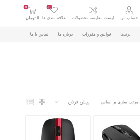
0
(0)
حساب من
لیست مقایسه محصولات
علاقه مندی ها
0 تومان
برندها
قوانین و مقررات
درباره ما
تماس با ما
K-NET PLUS کی
V-NET وی نت
نت پلاس
مرتب سازی بر اساس
انت
COOLCOLD کول
TSCO تسکو