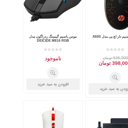
 دار اچ پی مدل X600
موس باسیم گیمینگ ردراگون مدل
DEICIDE M816 RGB
636,000 تومان
ناموجود
398,0 تومان
افزودن به سبد خرید
زودن به سبد خرید