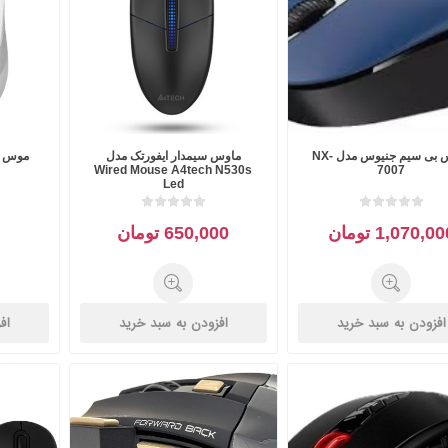
ماوس بی سیم جنیوس مدل NX-
ماوس سیمدار ایفورتک مدل
Wired Mouse A4tech N530s
7007
Led
1,070,0 تومان
650,000 تومان
افزودن به سبد خرید
افزودن به سبد خرید
اف