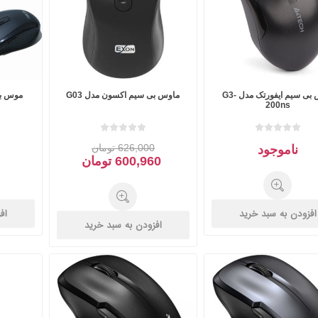
موس بی سیم ایفورتک مدل G3-
ماوس بی سیم اکسون مدل G03
موس بی 
200ns
626,000 تومان
ناموجود
600,960 تومان
افزودن به سبد خرید
اف
افزودن به سبد خرید