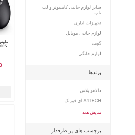
سایر لوازم جانبی کامپیوتر و لپ
تاپ
تجهیزات اداری
لوازم جانبی موبایل
گجت
8200S ارگونومیک Y
لوازم خانگی
00
برندها
دالاهو پلاس
A4TECH ای فورتک
نمایش همه
برچسب های پر طرفدار