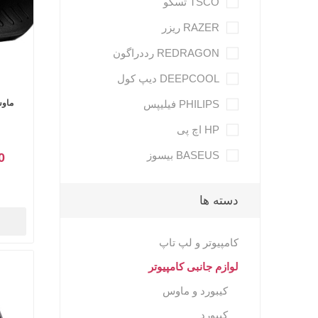
TSCO تسکو
RAZER ریزر
REDRAGON رددراگون
DEEPCOOL دیپ کول
PHILIPS فیلیپس
ماوس
HP اچ پی
BASEUS بیسوز
00
دسته ها
کامپیوتر و لپ تاپ
لوازم جانبی کامپیوتر
کیبورد و ماوس
کیبورد