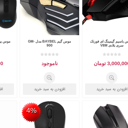
 باسیم گیمینگ ای فورتک
موس گیم BAYBEL مدل GM-
موس بیسیم -800
سری بلادی V8M
900
3,000,0 تومان
ناموجود
000
افزودن به سبد خرید
افزودن به سبد خرید
اف
4%