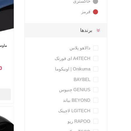
خاکستری
قرمز
برندها
دالاهو پلاس
A4TECH ای فورتک
00
Onikuma | اونیکوما
BAYBEL
GENIUS جنیوس
BEYOND بیاند
LGITECH لاجیتک
RAPOO رپو