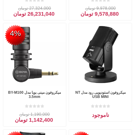
9,978,000 تومان
27,324,000 تومان
9,578,880 تومان
26,231,040 تومان
4%
میکروفون استودیویی رود مدل NT
میکروفون مینی بویا مدل BY-M100
3.5mm
USB MINI
1,190,000 تومان
ناموجود
1,142,400 تومان