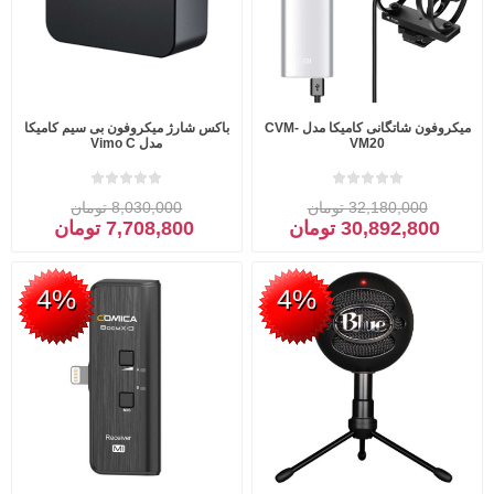
میکروفون شاتگانی کامیکا مدل CVM-
باکس شارژ میکروفون بی سیم کامیکا
VM20
مدل Vimo C
32,180,000 تومان
8,030,000 تومان
30,892,800 تومان
7,708,800 تومان
4%
4%