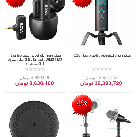
میکروفون استودیویی یانمای مدل Q18
میکروفون یقه ای بی سیم بویا مدل
WM3T M2 رابط جک 3.5 میلی متری
با باکس شارژ
12,907,000 تومان
8,990,000 تومان
12,390,720 تومان
8,630,400 تومان
4%