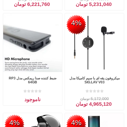
5,231,040 تومان
6,221,760 تومان
4%
میکروفون یقه ای با سیم کامیکا مدل
ضبط کننده صدا ریمکس مدل RP3
64GB
SIG.LAV V03
5,172,000 تومان
ناموجود
4,965,120 تومان
4%
4%