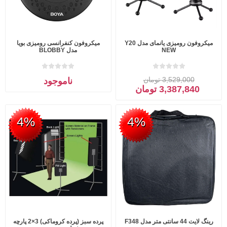
میکروفون رومیزی یانمای مدل Y20
میکروفون کنفرانسی رومیزی بویا
NEW
مدل BLOBBY
3,529,000 تومان
ناموجود
3,387,840 تومان
4%
4%
رینگ لایت 44 سانتی متر مدل F348
پرده سبز (پرده کروماکی) 3×2 پارچه