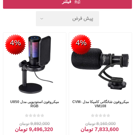
فیلتر
4%
4%
میکروفون شاتگانی کامیکا مدل CVM-
میکروفون استودیویی مدل U850
RGB
VM10II
8,160,000 تومان
9,892,000 تومان
7,833,600 تومان
9,496,320 تومان