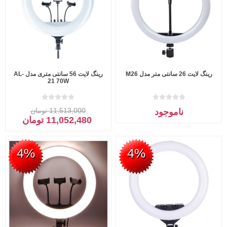
رینگ لایت 26 سانتی متر مدل M26
رینگ لایت 56 سانتی متری مدل AL-
21 70W
11,513,000 تومان
ناموجود
11,052,480 تومان
4%
4%