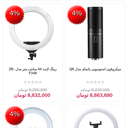
4%
4%
میکروفون استودیویی یانمای مدل Q9
رینگ لایت 44 سانتی متر مدل ZB-
F348
9,233,000 تومان
9,200,000 تومان
8,863,680 تومان
8,832,000 تومان
4%