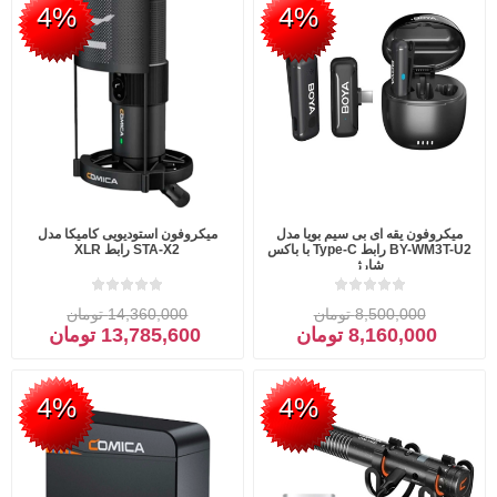
4%
4%
میکروفون یقه ای بی سیم بویا مدل
میکروفون استودیویی کامیکا مدل
BY-WM3T-U2 رابط Type-C با باکس
STA-X2 رابط XLR
شارژ
8,500,000 تومان
14,360,000 تومان
8,160,000 تومان
13,785,600 تومان
4%
4%