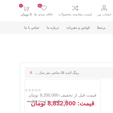
0
(0)
حساب من
لیست مقایسه محصولات
علاقه مندی ها
0 تومان
برندها
قوانین و مقررات
درباره ما
تماس با ما
K-NET PLUS کی
V-NET وی نت
رینگ لایت 26 سانتی متر مدل ...
نت پلاس
قیمت قبل از تخفیف:
9,200,000 تومان
افزودن به لیست مقایسه
قیمت:
8,832,000 تومان
انت
COOLCOLD کول
TSCO تسکو