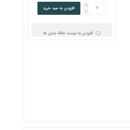
کولد
i
افزودن به سبد خرید
h
افزودن به لیست علاقه مندی ها
ن
Corsair کورسیر
DEEPCOOL دیپ
کول