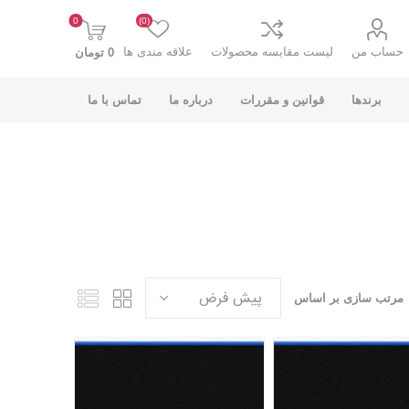
0
(0)
حساب من
لیست مقایسه محصولات
علاقه مندی ها
0 تومان
برندها
قوانین و مقررات
درباره ما
تماس با ما
K-NET PLUS کی
V-NET وی نت
نت پلاس
مرتب سازی بر اساس
انت
COOLCOLD کول
TSCO تسکو