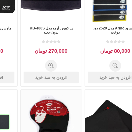
ماوس پد Armo مدل 2520 دور
پد کیبورد آرمو مدل KB-400S
ماوس پد
دوخت
بدون جعبه
80,000 تومان
270,000 تومان
000
افزودن به سبد خرید
افزودن به سبد خرید
اف