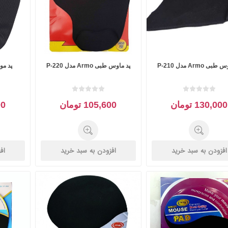
ی Armo مدل P-210
پد ماوس طبی Armo مدل P-220
130,000 تومان
105,600 تومان
000
افزودن به سبد خرید
افزودن به سبد خرید
اف