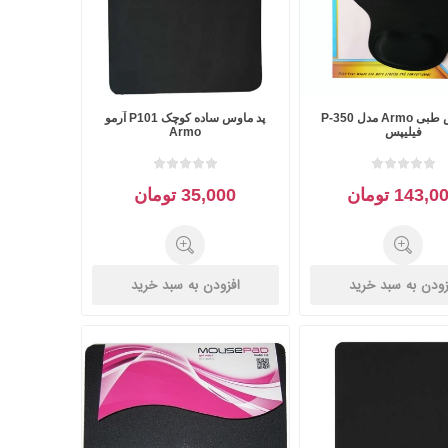
پد ماوس طبی Armo مدل P-350
پد ماوس ساده کوچک P101 آرمو
فیلیپس
Armo
143, تومان
35,000 تومان
زودن به سبد خرید
افزودن به سبد خرید