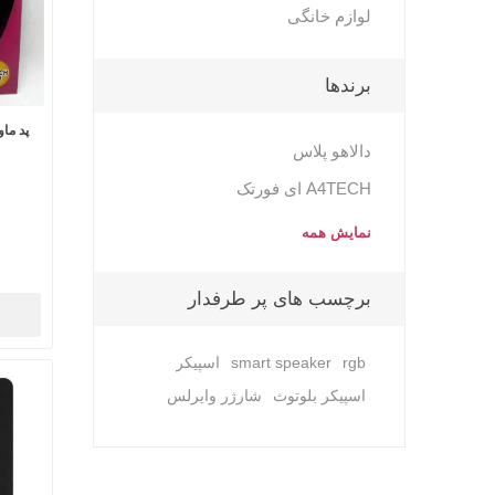
لوازم خانگی
برندها
پد ماوس طب
دالاهو پلاس
A4TECH ای فورتک
نمایش همه
برچسب های پر طرفدار
rgb
smart speaker
اسپیکر
اسپیکر بلوتوث
شارژر وایرلس