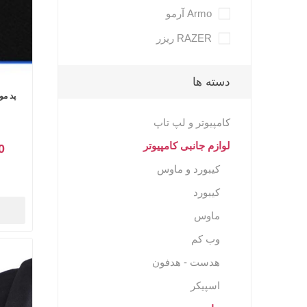
Armo آرمو
RAZER ریزر
دسته ها
پد موس
کامپیوتر و لپ تاپ
لوازم جانبی کامپیوتر
00
کیبورد و ماوس
کیبورد
ماوس
وب کم
هدست - هدفون
اسپیکر