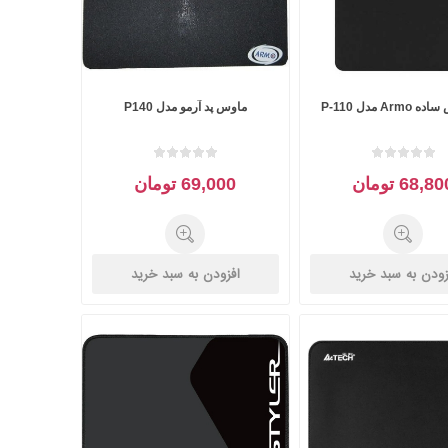
Arm مدل P-110
ماوس پد آرمو مدل P140
68,8 تومان
69,000 تومان
زودن به سبد خرید
افزودن به سبد خرید