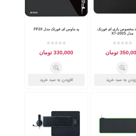
 مخصوص بازی ای فورتک
پد ماوس ای فورتک مدل FP20
مدل X7-200S
350, تومان
330,000 تومان
زودن به سبد خرید
افزودن به سبد خرید