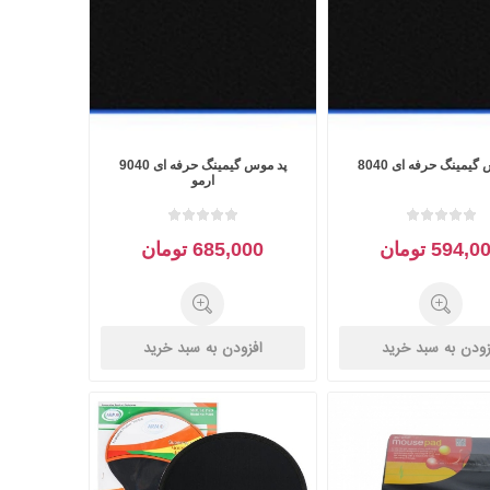
کولد
گیمینگ حرفه ای 8040
پد موس گیمینگ حرفه ای 9040
ن
Corsair کورسیر
DEEPCOOL دیپ
ارمو
کول
594, تومان
685,000 تومان
زودن به سبد خرید
افزودن به سبد خرید