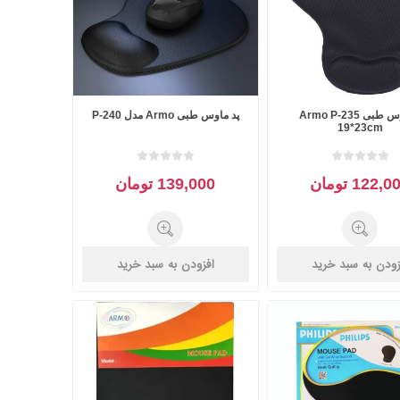
پد موس طبی Armo P-235
پد ماوس طبی Armo مدل P-240
19*23cm
122, تومان
139,000 تومان
زودن به سبد خرید
افزودن به سبد خرید