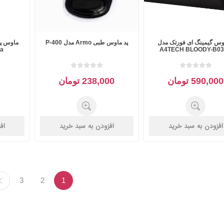
وس گیمینگ ای فورتک مدل
پد ماوس طبی Armo مدل P-400
a
A4TECH BLOODY-B0
590,000 تومان
238,000 تومان
افزودن به سبد خرید
افزودن به سبد خرید
اف
3
2
1