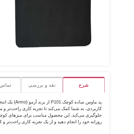
-
کاور
شبکه
میکروفون
ری
و پ
صدا و تصویر
لوازم
هدفون
لا
شب
جانبی
تجهیزات اداری
پچ
هاب
پنل
هولدر
Armo آرمو
ANKER انکر
PNY پی ان وای
میکروفون
رک
پا
ماژ
شرح
نقد و بررسی
تماس ب
پد ماوس ساد
روزانه خود را انجام دهید و از یک تجربه کاری راحت‌تر و ک