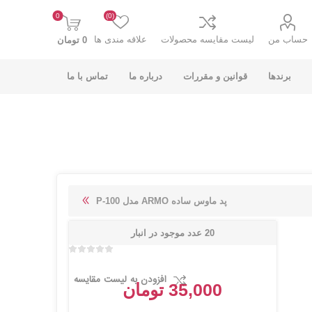
0
(0)
حساب من
لیست مقایسه محصولات
علاقه مندی ها
0 تومان
برندها
قوانین و مقررات
درباره ما
تماس با ما
K-NET PLUS کی
V-NET وی نت
پد ماوس ساده ARMO مدل P-100
نت پلاس
20 عدد موجود در انبار
افزودن به لیست مقایسه
35,000 تومان
انت
COOLCOLD کول
TSCO تسکو