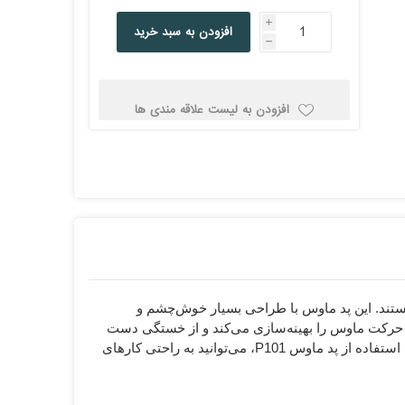
کولد
i
افزودن به سبد خرید
h
افزودن به لیست علاقه مندی ها
ن
Corsair کورسیر
DEEPCOOL دیپ
کول
س کوچک و ساده هستند. این پد ماوس با طراحی بسیار خوش‌چشم و
ه باشید. پد ماوس P101 دارای سطحی نرم و صاف است که حرکت ماوس را بهینه‌سازی می‌کند و از خستگی دست
جلوگیری می‌کند. این محصول مناسب برای میز‌های کوچک و فضاهای کاری محدود است و می‌تواند به راحتی در هر جا قرار گیرد. با استفاده از پد ماوس P101، می‌توانید به راحتی کارهای