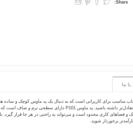
نگ
ریز
-
پد
Share:
یت
که
رابط
RAZER ریزر
REDRAGON
Negin نگی
رددراگون
ور
سوییچ،
ول
روتر
و
اکسس
پوینت
ا ما
ه کوچک P101 از برند آرمو (Armo) یک انتخاب مناسب برای کاربرانی است که به دنبال یک پد ماو
کاربردی، به شما کمک می‌کند تا تجربه کاری راحت‌تر و متعادل‌تر داشت
ارآمدتر برخوردار شوید.