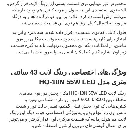
مخصوص نور مهتابی توی قسمت پشتی‌ این رینگ لایت قرار گرفتن.
البته توی بسته‌بندی این محصول ریموت کنترل هم وجود داره که
می‌شه ازش استفاده کرد. علاوه بر این، دو درگاه usb و یه درگاه
مربوط به اتصال کابل برق هم توی این قسمت دیده می‌شه.
طول کابلی که توی بسته‌بندی قرار داده شده، سه متره و این یه
امتیاز برای کاربرهاست تا با محدودیت موقعیت مکانی روبه‌رو
نباشن. از امکانات دیگه این محصول درنهایت باید به گیره قسمت
زیر اون اشاره کنیم که امکان اتصال به پایه رو به شما می‌ده.
ویژگی‌های اختصاصی رینگ لایت 43 سانتی
متری مدل HQ-18N 55W LED
رینگ لایت HQ-18N 55W LED امکان پخش نور توی دماهای
مختلف بین 3000 تا 6000 کلوین رو داره. شما می‌تونین با
کنترلرهایی که توی بخش قبلی گفتیم، تغییر حالت نور و شدت
تابش اون رو انجام بدین. یه ویژگی اختصاصی خوب دیگه این رینگ
لایت هم هولدرهاییه که قسمت مرکزی اون قرار گرفتن و می‌تونین
برای اتصال گوشی‌های موبایل ازشون استفاده کنین.