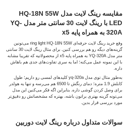
مقایسه رینگ لایت مدل HQ-18N 55W
LED با رینگ لایت 30 سانتی متر مدل YQ-
320A به همراه پایه x5
وقع خرید رینگ لایت حرفه‌ای ring light HQ-18N 55W می‌تونین
گزینه‌های دیگه رو هم بررسی کنین. برای مثال
رینگ لایت 30 سانتی
متر مدل YQ-320A به همراه پایه x5
از محصولاتیه که تقریبا مشابه
با این نمونه عمل می‌کنه؛ اما یه سری تفاوت‌های جدی هم باهاش
داره.
به‌طور مثال توی مدل yq-320a کلیدهای لمسی رو داریم؛ طول
کابلش 1.9 متره؛ دمای رنگش تا 6500 هم می‌رسه و تنها یه هولدر
برای وصل کردن گوشی داره. بنابراین اگه فکر می‌کنین این مدل
می‌تونه گزینه بهتری براتون باشه، بهتره که مشخصاتش رو دقیق‌تر
مورد بررسی قرار بدین.
سوالات متداول درباره رینگ لایت دوربین