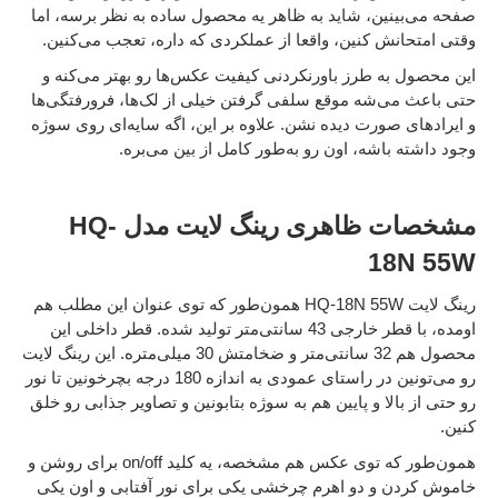
صفحه می‌بینین، شاید به ظاهر یه محصول ساده به نظر برسه، اما
وقتی امتحانش کنین، واقعا از عملکردی که داره، تعجب می‌کنین.
این محصول به طرز باورنکردنی کیفیت عکس‌ها رو بهتر می‌کنه و
حتی باعث می‌شه موقع سلفی گرفتن خیلی از لک‌ها، فرورفتگی‌ها
و ایرادهای صورت دیده نشن. علاوه بر این، اگه سایه‌ای روی سوژه
وجود داشته باشه، اون رو به‌طور کامل از بین می‌بره.
مشخصات ظاهری رینگ لایت مدل HQ-
18N 55W
رینگ لایت HQ-18N 55W همون‌طور که توی عنوان این مطلب هم
اومده، با قطر خارجی 43 سانتی‌متر تولید شده. قطر داخلی این
محصول هم 32 سانتی‌متر و ضخامتش 30 میلی‌متره. این رینگ لایت
رو می‌تونین در راستای عمودی به اندازه 180 درجه بچرخونین تا نور
رو حتی از بالا و پایین هم به سوژه بتابونین و تصاویر جذابی رو خلق
کنین.
همون‌طور که توی عکس هم مشخصه، یه کلید on/off برای روشن و
خاموش کردن و دو اهرم چرخشی یکی برای نور آفتابی و اون یکی