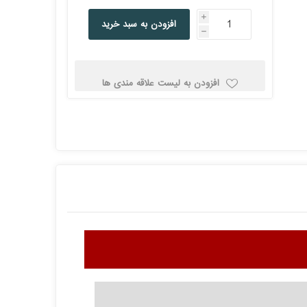
کولد
i
افزودن به سبد خرید
h
افزودن به لیست علاقه مندی ها
ن
Corsair کورسیر
DEEPCOOL دیپ
کول