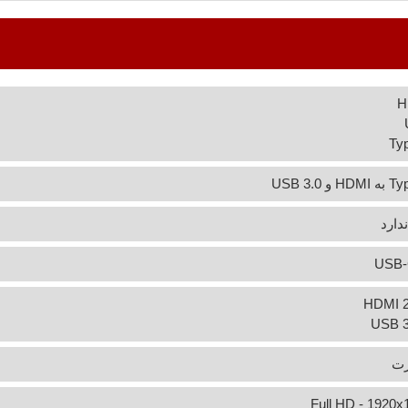
H
Ty
 و USB 3.0
دارد
USB-
HDMI 2
USB 3
Full HD - 1920x