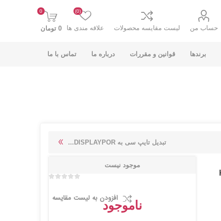
0
(0)
حساب من
لیست مقایسه محصولات
علاقه مندی ها
0 تومان
برندها
قوانین و مقررات
درباره ما
تماس با ما
K-NET PLUS کی
V-NET وی نت
تبدیل تایپ سی به DISPLAYPOR...
نت پلاس
موجود نیست
افزودن به لیست مقایسه
ناموجود
انت
COOLCOLD کول
TSCO تسکو