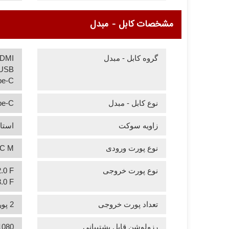
مشخصات کابل - مبدل
گروه کابل - مبدل
DMI
USB
pe-C
نوع کابل - مبدل
Type-C به HDMI
زاویه سوکت
استان
نوع پورت ورودی
C M
نوع پورت خروجی
.0 F
.0 F
تعداد پورت خروجی
2 پورت
رزولوشن قابل پشتیبانی
1080