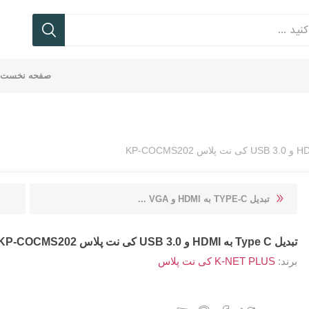
صفحه نخست
ی
بع
ف
تر
نتر
ورد
یکر
ردر
فن
پاور
فلش
ماوس
سوئیچ
اندروید
کانکتور
رد
یه
که
ابل
ام
-
بانک
کیس
باکس
مموری
K
سک
vo
سوکت
recor
TC-TRUST تی سی
Onikuma | اونیکوما
BAYBEL
KNET کی نت
تبدیل TYPE-C به HDMI و VGA ...
ست
تبدیل Type C به HDMI و USB 3.0 کی نت پلاس KP-COCMS202
برند:
K-NET PLUS کی نت پلاس
بل
شارژر
کس
یکر
ایلی
ماوس
کیستون
ند
LGITECH لاجیتک
RAPOO رپو
FARANET فر