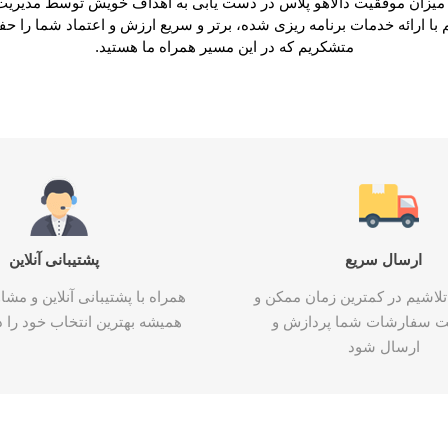
بی میزان موفقیت دالاهو پلاس در دست یابی به اهداف خویش توسط مدیر
نگ
ریز
-
پد
یت
که
رابط
با ارائه خدمات برنامه ریزی شده، برتر و سریع ارزش و اعتماد شما را حف
متشکریم که در این مسیر همراه ما هستید.
RAZER ریزر
REDRAGON
Negin نگی
رددراگون
ور
سوییچ،
ول
روتر
و
اکسس
ارسال سریع
پشتیبانی آنلاین
پوینت
تلاشیم در کمترین زمان ممکن و
همراه با پشتیبانی آنلاین و م
ت سفارشات شما پردازش و
همیشه بهترین انتخاب خود را د
ارسال شود