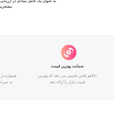
به عنوان یک عامل بنیادی در ارزیا
-
کاور
شبکه
میکروفون
ری
و پ
صدا و تصویر
لوازم
هدفون
لا
شب
مفتخریم 
جانبی
تجهیزات اداری
پچ
هاب
پنل
هولدر
Armo آرمو
ANKER انکر
PNY پی ان وای
میکروفون
رک
پا
ماژ
ضمانت بهترین قیمت
دالاهو پلاس تضمین می دهد که بهترین
همواره در 
قیمت بازار را ارائه دهد
به سرع