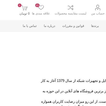
0
(0)
حساب من
لیست مقایسه محصولات
علاقه مندی ها
0 تومان
برندها
قوانین و مقررات
درباره ما
تماس با ما
K-NET PLUS کی
V-NET وی نت
نت پلاس
دالاهو پلاس با هدف ارائه مجموعه ای گسترده از محصولات برند و باکیفیت در زمینه لوازم جانبی کامپیوتر، لپ تاپ، موبایل و تجهیزات شبکه از سال 1379 آغاز به کار
 و همکاری با برندهایی نظیر TSCO، KNet، BAFO، A4Tech به عنوان یکی از برترین فروشگاه های آنلاین در این حوزه به
ت. از این رو میزان رضایت کاربران همواره
انت
COOLCOLD کول
TSCO تسکو