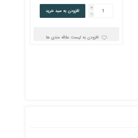
کولد
i
افزودن به سبد خرید
h
افزودن به لیست علاقه مندی ها
ن
Corsair کورسیر
DEEPCOOL دیپ
کول