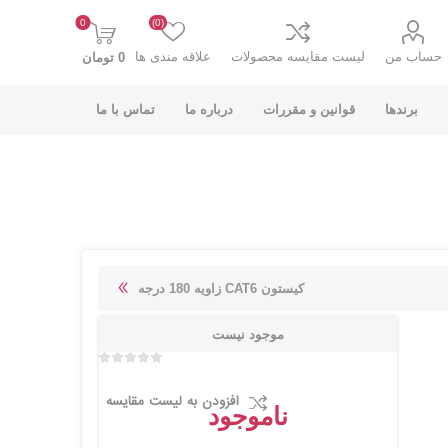
0
(0)
حساب من
لیست مقایسه محصولات
علاقه مندی ها
0 تومان
برندها
قوانین و مقررات
درباره ما
تماس با ما
K-NET PLUS کی
V-NET وی نت
کیستون CAT6 زاویه 180 درجه
نت پلاس
موجود نیست
افزودن به لیست مقایسه
ناموجود
انت
COOLCOLD کول
TSCO تسکو