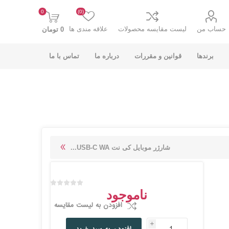
0
(0)
حساب من
لیست مقایسه محصولات
علاقه مندی ها
0 تومان
برندها
قوانین و مقررات
درباره ما
تماس با ما
K-NET PLUS کی
V-NET وی نت
شارژر موبایل کی نت USB-C WA...
نت پلاس
ناموجود
افزودن به لیست مقایسه
i
انت
COOLCOLD کول
TSCO تسکو