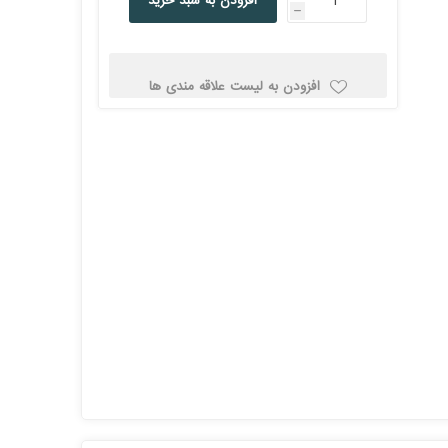
افزودن به سبد خرید
h
کولد
افزودن به لیست علاقه مندی ها
ن
Corsair کورسیر
DEEPCOOL دیپ
کول