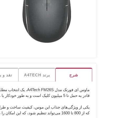
-
کاور
شبکه
میکروفون
ری
و پ
صدا و تصویر
لوازم
هدفون
لا
شب
جانبی
تجهیزات اداری
پچ
هاب
پنل
هولدر
Armo آرمو
ANKER انکر
PNY پی ان وای
میکروفون
رک
پا
ماژ
شرح
برند A4TECH
نقد و 
ماوس ای فورتک مدل 6S
قادر به حمل تا 5 میلیون کلیک است و به طور خودکار با هر دو دست سازگار می‌شود.
که از 800 تا 1600 می‌تواند تنظیم شود، که این امکان را می‌دهد که برای هر نوع کاری از جمله گیم و کار اداری تنظیمات مناسب را انتخاب کنید.