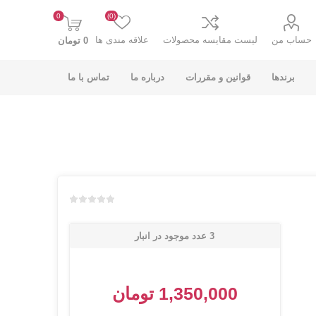
0
(0)
حساب من
لیست مقایسه محصولات
علاقه مندی ها
0 تومان
برندها
قوانین و مقررات
درباره ما
تماس با ما
K-NET PLUS کی
V-NET وی نت
نت پلاس
افزودن به لیست مقایسه
3 عدد موجود در انبار
1,350,000 تومان
انت
COOLCOLD کول
TSCO تسکو