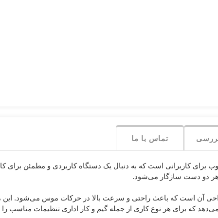
نگ
ریز
-
پد
یت
که
رابط
RAZER ریزر
REDRAGON
Negin نگی
رددراگون
ور
سوییچ،
ول
روتر
و
اکسس
پوینت
بررسی
تماس با ما
A4Tech FM2، یک انتخاب مطلوب برای کاربرانی است که به دنبال یک دستگاه کاربردی و مطمئ