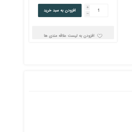
کولد
i
افزودن به سبد خرید
h
افزودن به لیست علاقه مندی ها
ن
Corsair کورسیر
DEEPCOOL دیپ
کول