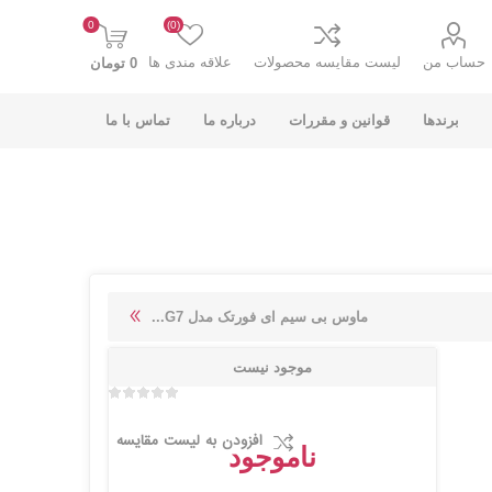
0
(0)
حساب من
لیست مقایسه محصولات
علاقه مندی ها
0 تومان
برندها
قوانین و مقررات
درباره ما
تماس با ما
K-NET PLUS کی
V-NET وی نت
ماوس بی سیم ای فورتک مدل G7...
نت پلاس
موجود نیست
افزودن به لیست مقایسه
ناموجود
انت
COOLCOLD کول
TSCO تسکو