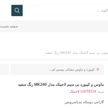
صفحه نخست
 بی سیم لاجیتک مدل MK240 رنگ سفید
ی
بع
ف
تر
نتر
ورد
یکر
ردر
فن
پاور
فلش
ماوس
سوئیچ
اندروید
کانکتور
رد
یه
که
ابل
ام
-
بانک
کیس
باکس
مموری
K
سک
vo
سوکت
recor
TC-TRUST تی سی
Onikuma | اونیکوما
BAYBEL
KNET کی نت
کیبورد و ماوس مشکی بیسیم ای...
ست
ماوس و کیبورد بی سیم لاجیتک مدل MK240 رنگ سفید
برند:
LGITECH لاجیتک
بل
شارژر
گارانتی دوساله مدیاسرویس
کس
یکر
ایلی
ماوس
کیستون
ند
LGITECH لاجیتک
RAPOO رپو
FARANET فر