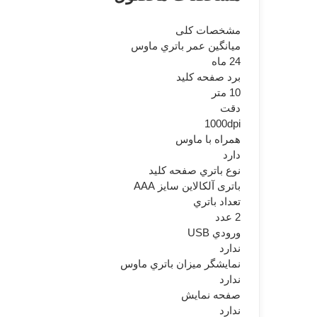
مشخصات کلی
ميانگين عمر باتري ماوس
24 ماه
برد صفحه کليد
10 متر
دقت
1000dpi
همراه با ماوس
دارد
نوع باتري صفحه کليد
باتری آلکالاین سایز AAA
تعداد باتري
2 عدد
ورودي USB
ندارد
نمايشگر ميزان باتري ماوس
ندارد
صفحه نمايش
ندارد