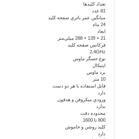
تعداد کليدها
81 عدد
ميانگين عمر باتري صفحه کليد
24 ماه
ابعاد
21 × 139 × 288 ميلي‌متر
فرکانس صفحه کليد
2.4GHz
نوع حسگر ماوس
اپتيکال
برد ماوس
10 متر
قابل استفاده با هر دو دست
دارد
ورودي ميکروفن و هدفون
ندارد
محدوده دقت
800 تا 1600
کليد روشن و خاموش
دارد