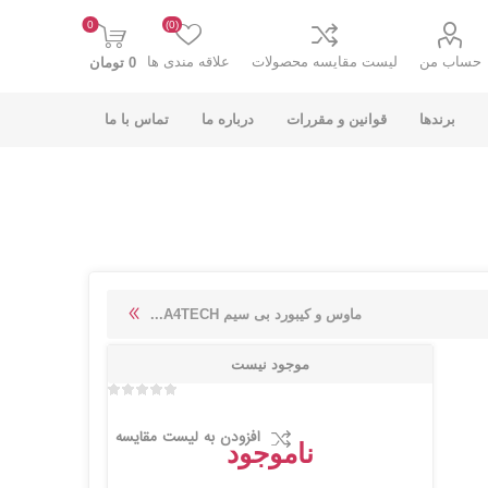
0
(0)
حساب من
لیست مقایسه محصولات
علاقه مندی ها
0 تومان
برندها
قوانین و مقررات
درباره ما
تماس با ما
K-NET PLUS کی
V-NET وی نت
ماوس و کیبورد بی سیم A4TECH...
نت پلاس
موجود نیست
افزودن به لیست مقایسه
ناموجود
انت
COOLCOLD کول
TSCO تسکو