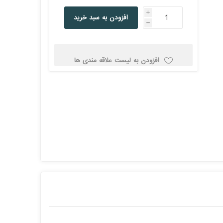
کولد
i
افزودن به سبد خرید
h
افزودن به لیست علاقه مندی ها
ن
Corsair کورسیر
DEEPCOOL دیپ
کول