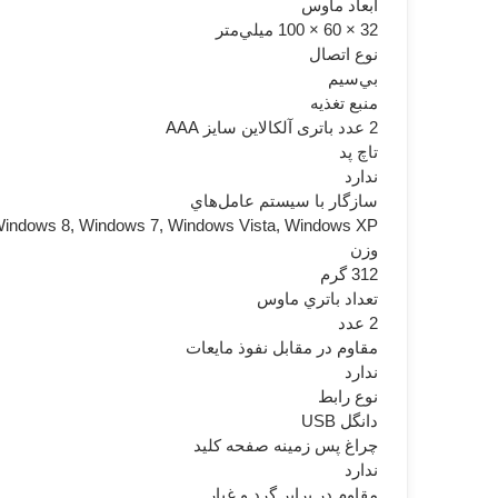
ابعاد ماوس
32 × 60 × 100 ميلي‌متر
نوع اتصال
بي‌سيم
منبع تغذيه
2 عدد باتری آلکالاین سایز AAA
تاچ پد
ندارد
سازگار با سيستم عامل‌هاي
Windows 8, Windows 7, Windows Vista, Windows XP
وزن
312 گرم
تعداد باتري ماوس
2 عدد
مقاوم در مقابل نفوذ مايعات
ندارد
نوع رابط
دانگل USB
چراغ‌ پس زمينه صفحه کليد
ندارد
مقاوم در برابر گرد و غبار