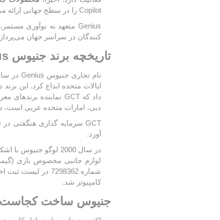
-
کاور
شبکه
میکروفون
ری
و پ
صدا و تصویر
Copilot را در سطح جهانی ارائه می‌کند.
لوازم
هدفون
لا
شب
جانبی
تجهیزات اداری
Genius متعهد به نوآوری مس
کنندگان در سراسر جهان می‌پردازد
پچ
هاب
پنل
هولدر
تاریخچه برند جنیوس Genius
Armo آرمو
ANKER انکر
PNY پی ان وای
میکروفون
رک
پا
ماژ
دبی، امارات متحده عربی است، دارای فضای ا
GCT سرمایه گذاری هنگفتی در
آورد.
در سال 2000 لوگو جنی
شماره 7298362 در 
کامپیوتر شد.
جنیوس ساخت کجاست 