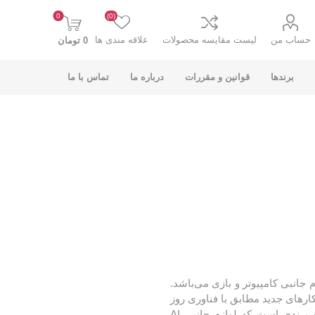
0
(0)
حساب من
لیست مقایسه محصولات
علاقه مندی ها
0 تومان
برندها
قوانین و مقررات
درباره ما
تماس با ما
K-NET PLUS کی
V-NET وی نت
نت پلاس
یل و لوازم جانبی کامپیوتر و بازی می‌باشد.
ارائه راهکارهای جدید مطابق با فناوری روز
در زمینه هوش مصنوعی نیز گسترش یافته است و اولین برندی است که لوازم جانبی AI
انت
COOLCOLD کول
TSCO تسکو