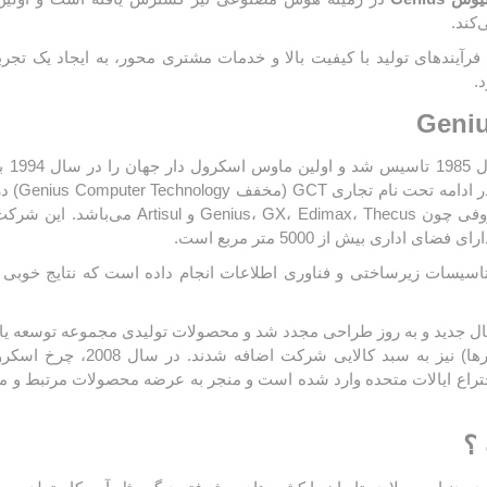
نگ
ریز
-
پد
یت
که
رابط
تمر، فرآیندهای تولید با کیفیت بالا و خدمات مشتری محور، به ایجاد یک ت
.
RAZER ریزر
REDRAGON
Negin نگی
رددراگون
ور
سوییچ،
داد که GCT نماینده برندهای معروفی چون ، Thecus
ول
روتر
داری بیش از 5000 متر مربع است.
و
اکسس
 تاسیسات زیرساختی و فناوری اطلاعات انجام داده است که نتایج خوبی را
پوینت
وس با اشکال جدید و به روز طراحی مجدد شد و محصولات تولیدی مجموعه توسعه
لوازم جانبی مخصوص بازی (گیمرها) ن
لیست ثبت اختراع ایالات متحده وارد شده است و منجر به عرضه محصولات مرتبط و 
؟