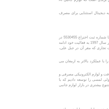
کولد
جربه دیجیتال استثنایی برای مصرف
نام تجاری جنیوس Genius در سال 1985 تاسیس شد و اولین ماوس اسکرول دار جهان را در سال 1994 با شماره ثبت اختراع 5530455 در
ن
Corsair کورسیر
DEEPCOOL دیپ
ایالات متحده ابداع کرد. این برند در ادامه تحت نام تجاری GCT (مخفف Genius Computer Technology) در سال 1997 به فعالیت خود ادامه
کول
Genius، GX، Edimax و Artisul می‌باشد. این شرکت تجاری که مقر آن در جبل علی،
 با عملکرد بالاتر به ارمغان می
 یافت و لوازم الکترونیکی مصرفی و
یز به سبد کالایی شرکت اضافه شدند. در سال 2008، چرخ اسکرولی لمسی را توسعه دادیم که با
متنوع بیشتری در بازار لوازم جانبی