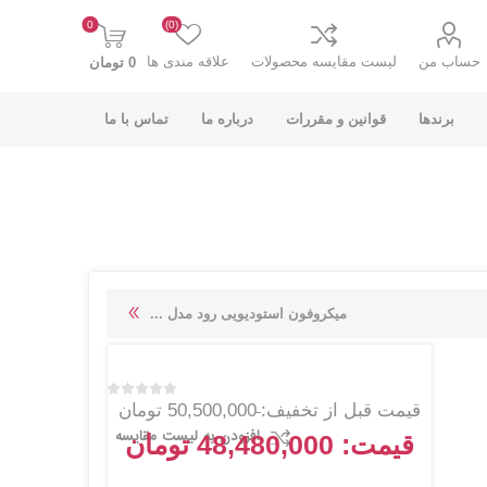
0
(0)
حساب من
لیست مقایسه محصولات
علاقه مندی ها
0 تومان
برندها
قوانین و مقررات
درباره ما
تماس با ما
K-NET PLUS کی
V-NET وی نت
میکروفون استودیویی رود مدل ...
نت پلاس
قیمت قبل از تخفیف:
50,500,000 تومان
افزودن به لیست مقایسه
قیمت:
48,480,000 تومان
انت
COOLCOLD کول
TSCO تسکو