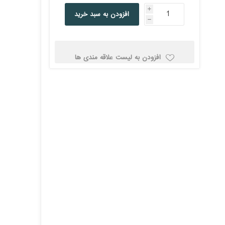
کولد
i
افزودن به سبد خرید
h
افزودن به لیست علاقه مندی ها
ن
Corsair کورسیر
DEEPCOOL دیپ
کول