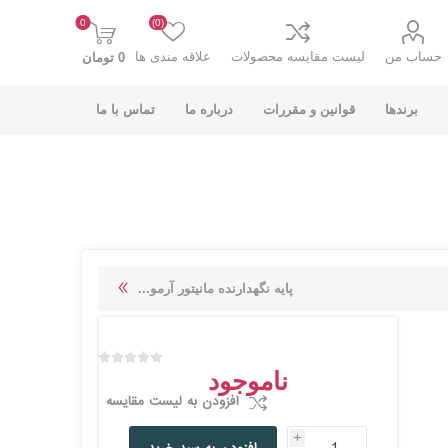
0
(0)
حساب من
لیست مقایسه محصولات
علاقه مندی ها
0 تومان
برندها
قوانین و مقررات
درباره ما
تماس با ما
K-NET PLUS کی
V-NET وی نت
پایه نگهدارنده مانیتور آرمو...
نت پلاس
ناموجود
افزودن به لیست مقایسه
i
انت
COOLCOLD کول
TSCO تسکو