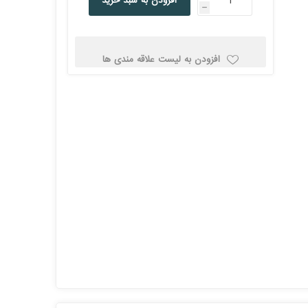
افزودن به سبد خرید
h
کولد
افزودن به لیست علاقه مندی ها
ن
Corsair کورسیر
DEEPCOOL دیپ
کول