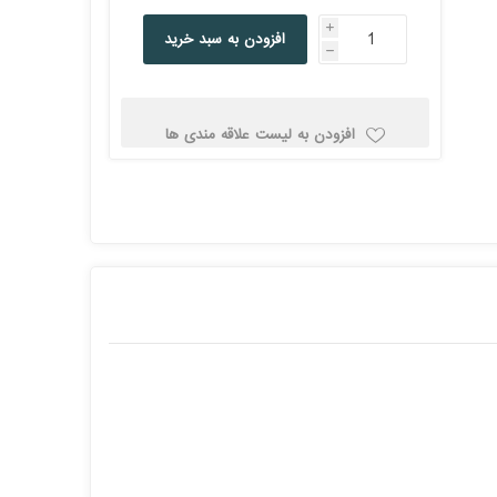
کولد
i
افزودن به سبد خرید
h
افزودن به لیست علاقه مندی ها
ن
Corsair کورسیر
DEEPCOOL دیپ
کول