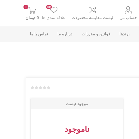
0
(0)
حساب من
لیست مقایسه محصولات
علاقه مندی ها
0 تومان
برندها
قوانین و مقررات
درباره ما
تماس با ما
K-NET PLUS کی
V-NET وی نت
نت پلاس
افزودن به لیست مقایسه
موجود نیست
ناموجود
انت
COOLCOLD کول
TSCO تسکو