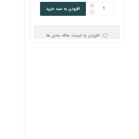
کولد
i
افزودن به سبد خرید
h
افزودن به لیست علاقه مندی ها
ن
Corsair کورسیر
DEEPCOOL دیپ
کول