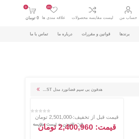
0
(0)
حساب من
لیست مقایسه محصولات
علاقه مندی ها
0 تومان
برندها
قوانین و مقررات
درباره ما
تماس با ما
K-NET PLUS کی
V-NET وی نت
هدفون بی سیم فضانورد مدل ST...
نت پلاس
قیمت قبل از تخفیف:
2,501,000 تومان
افزودن به لیست مقایسه
قیمت:
2,400,960 تومان
انت
COOLCOLD کول
TSCO تسکو