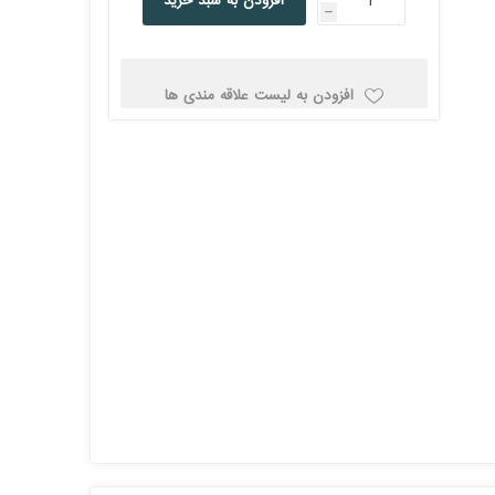
افزودن به سبد خرید
h
کولد
افزودن به لیست علاقه مندی ها
ن
Corsair کورسیر
DEEPCOOL دیپ
کول