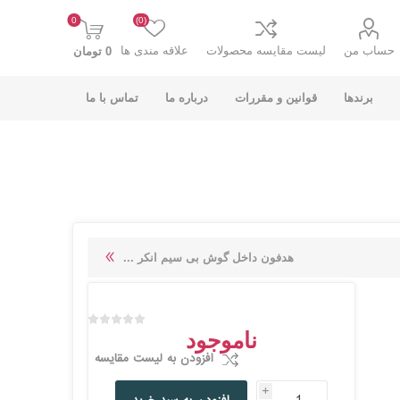
0
(0)
حساب من
لیست مقایسه محصولات
علاقه مندی ها
0 تومان
برندها
قوانین و مقررات
درباره ما
تماس با ما
K-NET PLUS کی
V-NET وی نت
هدفون داخل گوش بی سیم انکر ...
نت پلاس
ناموجود
افزودن به لیست مقایسه
i
انت
COOLCOLD کول
TSCO تسکو