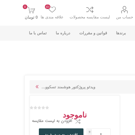
0
(0)
حساب من
لیست مقایسه محصولات
علاقه مندی ها
0 تومان
برندها
قوانین و مقررات
درباره ما
تماس با ما
K-NET PLUS کی
V-NET وی نت
ویدئو پروژکتور هوشمند تسکوو...
نت پلاس
ناموجود
افزودن به لیست مقایسه
i
انت
COOLCOLD کول
TSCO تسکو