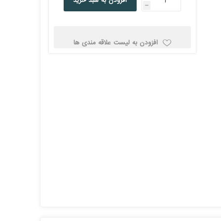
افزودن به سبد خرید
h
کولد
افزودن به لیست علاقه مندی ها
ن
Corsair کورسیر
DEEPCOOL دیپ
کول