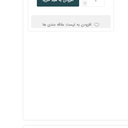
افزودن به سبد خرید
h
کولد
افزودن به لیست علاقه مندی ها
ن
Corsair کورسیر
DEEPCOOL دیپ
کول