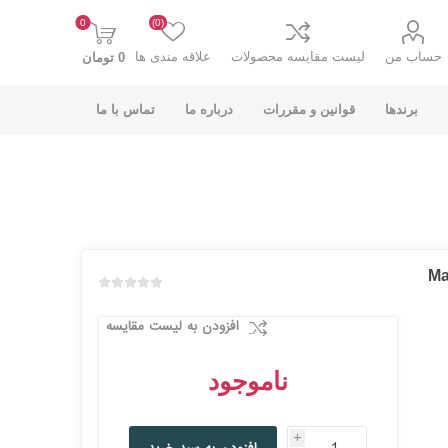
0
(0)
حساب من
لیست مقایسه محصولات
علاقه مندی ها
0 تومان
برندها
قوانین و مقررات
درباره ما
تماس با ما
Magne
K-NET PLUS کی
V-NET وی نت
نت پلاس
افزودن به لیست مقایسه
ناموجود
i
انت
COOLCOLD کول
TSCO تسکو