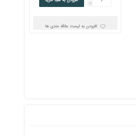
افزودن به سبد خرید
h
کولد
افزودن به لیست علاقه مندی ها
ن
Corsair کورسیر
DEEPCOOL دیپ
کول