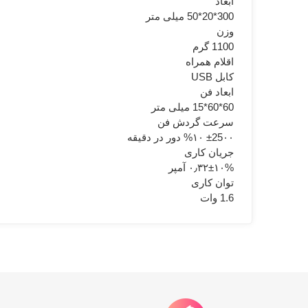
ابعاد
300*20*50 میلی متر
وزن
1100 گرم
اقلام همراه
کابل USB
ابعاد فن
60*60*15 میلی متر
سرعت گردش فن
±25۰۰ %۱۰ دور در دقیقه
جریان کاری
۰٫۳۲±۱۰% آمپر
توان کاری
1.6 وات