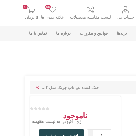
0
(0)
حساب من
لیست مقایسه محصولات
علاقه مندی ها
0 تومان
برندها
قوانین و مقررات
درباره ما
تماس با ما
K-NET PLUS کی
V-NET وی نت
خنک کننده لپ تاپ جرتک مدل T...
نت پلاس
ناموجود
افزودن به لیست مقایسه
i
انت
COOLCOLD کول
TSCO تسکو