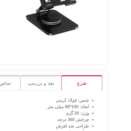
-
کاور
شبکه
میکروفون
ری
و پ
صدا و تصویر
لوازم
هدفون
لا
شب
جانبی
تجهیزات اداری
پچ
هاب
پنل
هولدر
Armo آرمو
ANKER انکر
PNY پی ان وای
میکروفون
رک
پا
ماژ
شرح
نقد و بررسی
تماس ب
جنس: فولاد کربنی
ابعاد: 100*68 میلی متر
وزن: 20 گرم
چرخش 360 درجه
طراحی ضد لغزش