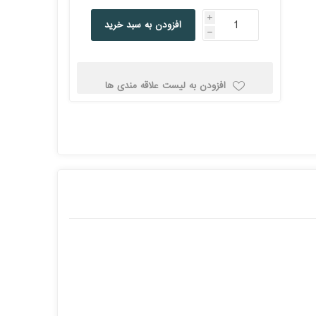
کولد
i
افزودن به سبد خرید
h
افزودن به لیست علاقه مندی ها
ن
Corsair کورسیر
DEEPCOOL دیپ
کول