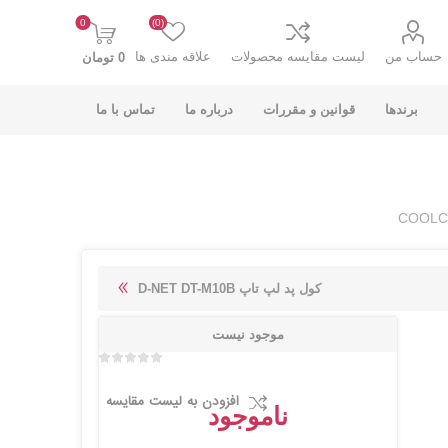
0
(0)
حساب من
لیست مقایسه محصولات
علاقه مندی ها
0 تومان
برندها
قوانین و مقررات
درباره ما
تماس با ما
K-NET PLUS کی
V-NET وی نت
کول پد لپ تاپ D-NET DT-M10B
نت پلاس
موجود نیست
افزودن به لیست مقایسه
ناموجود
انت
COOLCOLD کول
TSCO تسکو