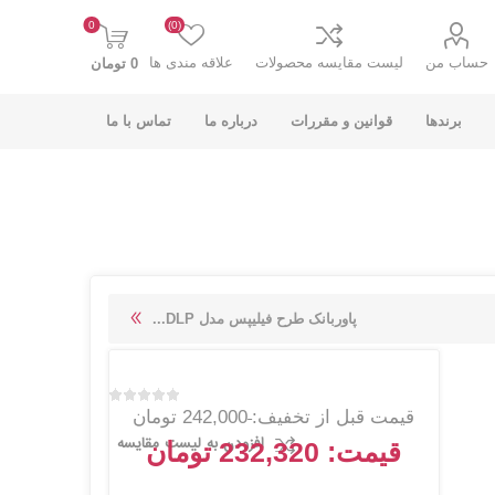
0
(0)
حساب من
لیست مقایسه محصولات
علاقه مندی ها
0 تومان
برندها
قوانین و مقررات
درباره ما
تماس با ما
K-NET PLUS کی
V-NET وی نت
پاوربانک طرح فیلیپس مدل DLP...
نت پلاس
قیمت قبل از تخفیف:
242,000 تومان
افزودن به لیست مقایسه
قیمت:
232,320 تومان
انت
COOLCOLD کول
TSCO تسکو