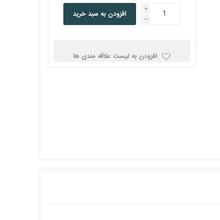
کولد
i
افزودن به سبد خرید
h
افزودن به لیست علاقه مندی ها
ن
Corsair کورسیر
DEEPCOOL دیپ
کول