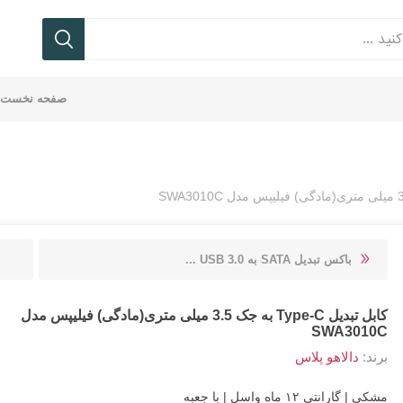
صفحه نخست
ی
بع
ف
تر
نتر
ورد
یکر
ردر
فن
پاور
فلش
ماوس
سوئیچ
اندروید
کانکتور
رد
یه
که
ابل
ام
-
بانک
کیس
باکس
مموری
K
سک
vo
سوکت
recor
TC-TRUST تی سی
Onikuma | اونیکوما
BAYBEL
KNET کی نت
باکس تبدیل SATA به USB 3.0 ...
ست
کابل تبدیل Type-C به جک 3.5 میلی متری(مادگی) فیلیپس مدل
SWA3010C
برند:
دالاهو پلاس
بل
شارژر
کس
یکر
ایلی
ماوس
کیستون
مشکی | گارانتی ۱۲ ماه واسل | با جعبه
ند
LGITECH لاجیتک
RAPOO رپو
FARANET فر