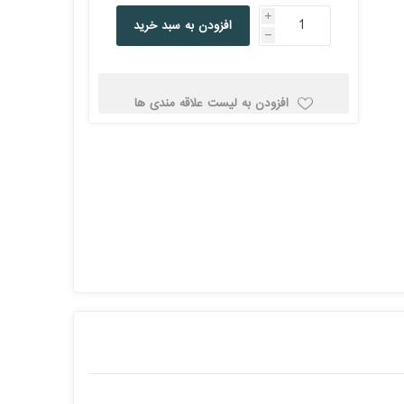
کولد
i
افزودن به سبد خرید
h
افزودن به لیست علاقه مندی ها
ن
Corsair کورسیر
DEEPCOOL دیپ
کول