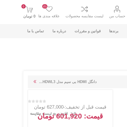
0
(0)
حساب من
لیست مقایسه محصولات
علاقه مندی ها
0 تومان
برندها
قوانین و مقررات
درباره ما
تماس با ما
K-NET PLUS کی
V-NET وی نت
دانگل HDMI بی سیم مدل HDWL3...
نت پلاس
قیمت قبل از تخفیف:
627,000 تومان
افزودن به لیست مقایسه
قیمت:
601,920 تومان
انت
COOLCOLD کول
TSCO تسکو