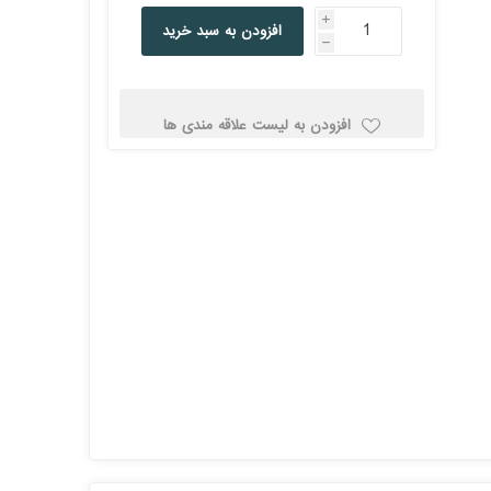
کولد
i
افزودن به سبد خرید
h
افزودن به لیست علاقه مندی ها
ن
Corsair کورسیر
DEEPCOOL دیپ
کول