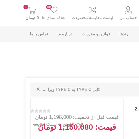
0
(0)
حساب من
لیست مقایسه محصولات
علاقه مندی ها
0 تومان
برندها
قوانین و مقررات
درباره ما
تماس با ما
K-NET PLUS کی
V-NET وی نت
کابل TYPE-C به TYPE-C ویرا ...
نت پلاس
Lightning پرودو مدل CLBRPD22 طول 2.2
قیمت قبل از تخفیف:
1,198,000 تومان
افزودن به لیست مقایسه
قیمت:
1,150,080 تومان
انت
COOLCOLD کول
TSCO تسکو