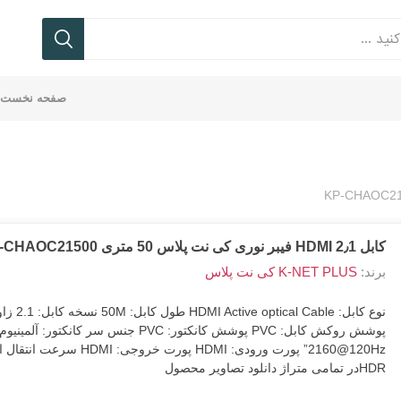
صفحه نخست
ی
بع
ف
تر
نتر
ورد
یکر
ردر
فن
پاور
فلش
ماوس
سوئیچ
اندروید
کانکتور
رد
یه
که
ابل
ام
-
بانک
کیس
باکس
مموری
K
سک
vo
سوکت
کابل 2٫1 HDMI فیبر نوری کی نت پلاس 50 متری KP-CHAOC21500
recor
TC-TRUST تی سی
Onikuma | اونیکوما
BAYBEL
KNET کی نت
ست
برند:
K-NET PLUS کی نت پلاس
نوع کابل: le
HDRدر تمامی متراژ دانلود تصاویر محصول
بل
شارژر
کس
یکر
ایلی
ماوس
کیستون
ند
LGITECH لاجیتک
RAPOO رپو
FARANET فر