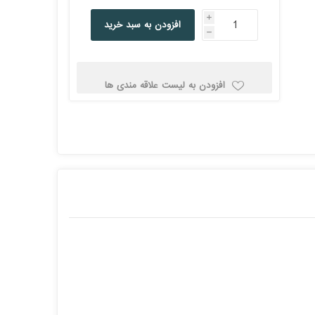
کولد
i
افزودن به سبد خرید
h
افزودن به لیست علاقه مندی ها
ن
Corsair کورسیر
DEEPCOOL دیپ
کول