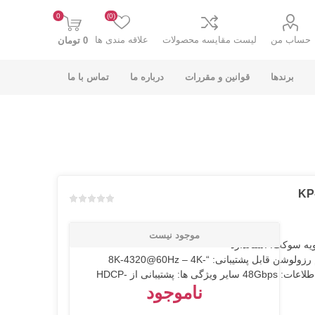
0
(0)
حساب من
لیست مقایسه محصولات
علاقه مندی ها
0 تومان
برندها
قوانین و مقررات
درباره ما
تماس با ما
K-NET PLUS کی
V-NET وی نت
نت پلاس
افزودن به لیست مقایسه
موجود نیست
HDMI Active optical Cab طول کابل: 50M نسخه کابل: 2.1 زاویه سوکت: استاندارد
پوشش روکش کابل: PVC پوشش کانکتور: PVC جنس سر کانکتور: آلمینیوم رزولوشن قابل پشتیبانی: “8K-4320@60Hz – 4K-
2160@120Hz” پورت ورودی: HDMI پورت خروجی: HDMI سرعت انتقال اطلاعات: 48Gbps سایر ویژگی ها: پشتیبانی از HDCP-
ناموجود
انت
COOLCOLD کول
TSCO تسکو