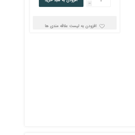
افزودن به سبد خرید
h
کولد
افزودن به لیست علاقه مندی ها
ن
Corsair کورسیر
DEEPCOOL دیپ
کول