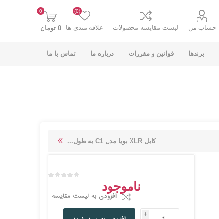
0
(0)
حساب من
لیست مقایسه محصولات
علاقه مندی ها
0 تومان
برندها
قوانین و مقررات
درباره ما
تماس با ما
K-NET PLUS کی
V-NET وی نت
کابل XLR بویا مدل C1 به طول...
نت پلاس
ناموجود
افزودن به لیست مقایسه
i
انت
COOLCOLD کول
TSCO تسکو