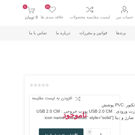
0
(0)
حساب من
لیست مقایسه محصولات
علاقه مندی ها
0 تومان
برندها
قوانین و مقررات
درباره ما
تماس با ما
K-NET PLUS کی
V-NET وی نت
نت پلاس
افزودن به لیست مقایسه
طول کابل : 1.2 متر نسخه کابل : 2.0 پوشش روکش کابل : PVC پوشش کانکتور :PVC پوشش
محافظ داخلی :فویل جنس سر کانکتور : آلومینیوم قابلیت ضد نویز : ندارد پورت ورودی : USB 2.0 CM پورت خروجی : USB 2.0 CM
ناموجود
سرعت انتقال اطلاعات: 480Mbps سایر ویژگی ها :شارژ فوق سریع، انتقال شارژ و دیتا [icon name=”download” style=”solid”
i
انت
COOLCOLD کول
TSCO تسکو