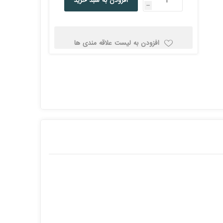
افزودن به سبد خرید
h
کولد
افزودن به لیست علاقه مندی ها
ن
Corsair کورسیر
DEEPCOOL دیپ
کول