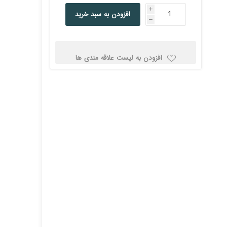
کولد
i
افزودن به سبد خرید
h
افزودن به لیست علاقه مندی ها
ن
Corsair کورسیر
DEEPCOOL دیپ
کول