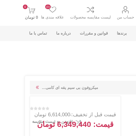
0
(0)
حساب من
لیست مقایسه محصولات
علاقه مندی ها
0 تومان
برندها
قوانین و مقررات
درباره ما
تماس با ما
K-NET PLUS کی
V-NET وی نت
میکروفون بی سیم یقه ای کامی...
نت پلاس
قیمت قبل از تخفیف:
6,614,000 تومان
افزودن به لیست مقایسه
قیمت:
6,349,440 تومان
انت
COOLCOLD کول
TSCO تسکو