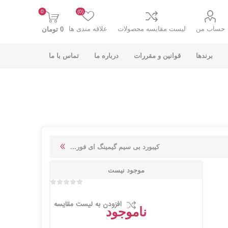
0
(0)
حساب من
لیست مقایسه محصولات
علاقه مندی ها
0 تومان
برندها
قوانین و مقررات
درباره ما
تماس با ما
K-NET PLUS کی
V-NET وی نت
کیبورد بی سیم گیمینگ ای فور...
نت پلاس
موجود نیست
افزودن به لیست مقایسه
ناموجود
انت
COOLCOLD کول
TSCO تسکو