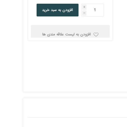
کولد
i
افزودن به سبد خرید
h
افزودن به لیست علاقه مندی ها
ن
Corsair کورسیر
DEEPCOOL دیپ
کول