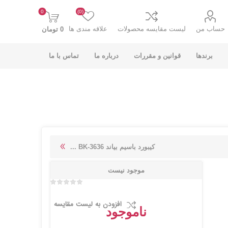
0
(0)
حساب من
لیست مقایسه محصولات
علاقه مندی ها
0 تومان
برندها
قوانین و مقررات
درباره ما
تماس با ما
K-NET PLUS کی
V-NET وی نت
کیبورد باسیم بیاند BK-3636 ...
نت پلاس
موجود نیست
افزودن به لیست مقایسه
ناموجود
انت
COOLCOLD کول
TSCO تسکو