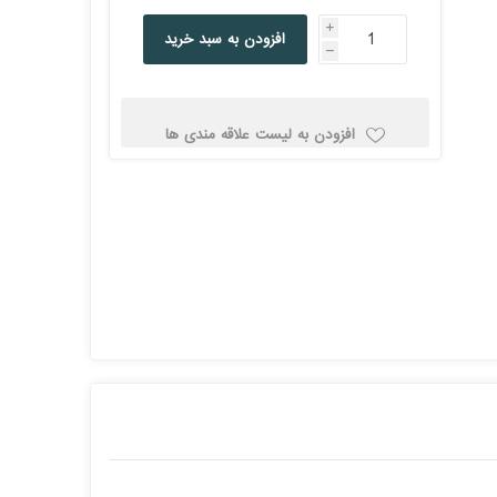
کولد
i
افزودن به سبد خرید
h
افزودن به لیست علاقه مندی ها
ن
Corsair کورسیر
DEEPCOOL دیپ
کول