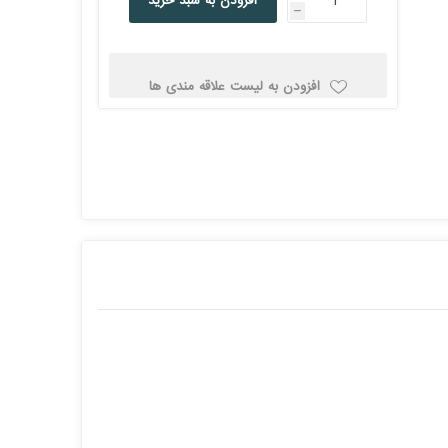
افزودن به سبد خرید
h
کولد
افزودن به لیست علاقه مندی ها
ن
Corsair کورسیر
DEEPCOOL دیپ
کول