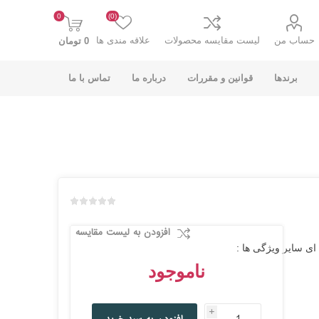
0
(0)
حساب من
لیست مقایسه محصولات
علاقه مندی ها
0 تومان
برندها
قوانین و مقررات
درباره ما
تماس با ما
K-NET PLUS کی
V-NET وی نت
نت پلاس
افزودن به لیست مقایسه
R زاویه : 180 درجه رنگ: نقره ای سایر ویژگی ها :
ناموجود
i
انت
COOLCOLD کول
TSCO تسکو