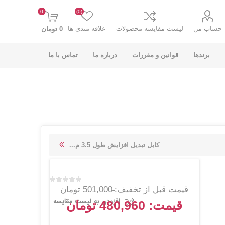
0
(0)
حساب من
لیست مقایسه محصولات
علاقه مندی ها
0 تومان
برندها
قوانین و مقررات
درباره ما
تماس با ما
K-NET PLUS کی
V-NET وی نت
کابل تبدیل افزایش طول 3.5 م...
نت پلاس
قیمت قبل از تخفیف:
501,000 تومان
افزودن به لیست مقایسه
قیمت:
480,960 تومان
انت
COOLCOLD کول
TSCO تسکو