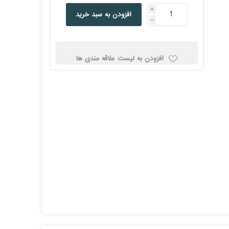
کولد
i
افزودن به سبد خرید
h
افزودن به لیست علاقه مندی ها
ن
Corsair کورسیر
DEEPCOOL دیپ
کول