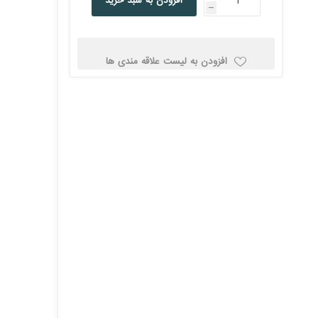
افزودن به سبد خرید
h
کولد
افزودن به لیست علاقه مندی ها
ن
Corsair کورسیر
DEEPCOOL دیپ
کول