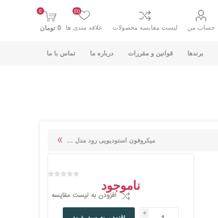
0
(0)
حساب من
لیست مقایسه محصولات
علاقه مندی ها
0 تومان
برندها
قوانین و مقررات
درباره ما
تماس با ما
K-NET PLUS کی
V-NET وی نت
میکروفون استودیویی رود مدل ...
نت پلاس
ناموجود
افزودن به لیست مقایسه
i
انت
COOLCOLD کول
TSCO تسکو