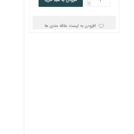
افزودن به سبد خرید
h
کولد
افزودن به لیست علاقه مندی ها
ن
Corsair کورسیر
DEEPCOOL دیپ
کول