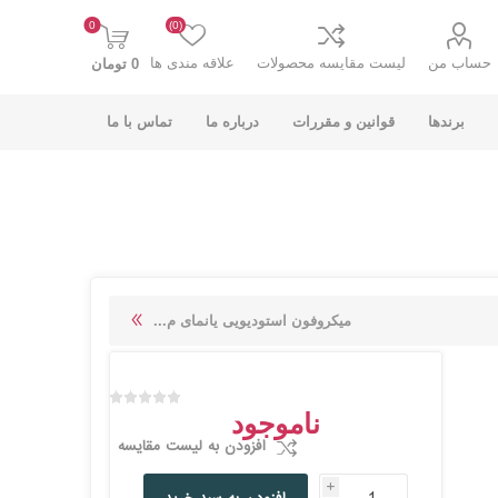
0
(0)
حساب من
لیست مقایسه محصولات
علاقه مندی ها
0 تومان
برندها
قوانین و مقررات
درباره ما
تماس با ما
K-NET PLUS کی
V-NET وی نت
میکروفون استودیویی یانمای م...
نت پلاس
ناموجود
افزودن به لیست مقایسه
i
انت
COOLCOLD کول
TSCO تسکو